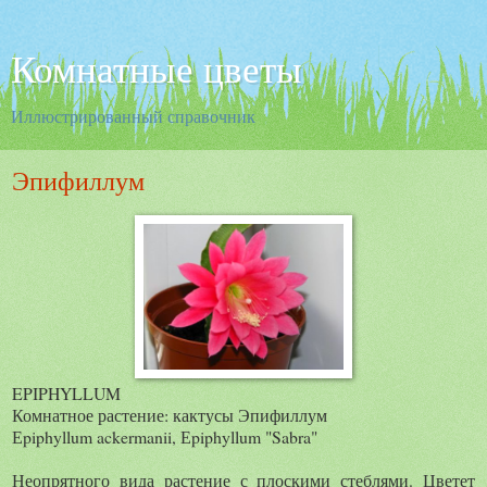
Комнатные цветы
Иллюстрированный справочник
Эпифиллум
EPIPHYLLUM
Комнатное растение: кактусы Эпифиллум
Еpiphyllum ackermanii, Еpiphyllum "Sabra"
Неопрятного вида растение с плоскими стеблями. Цветет