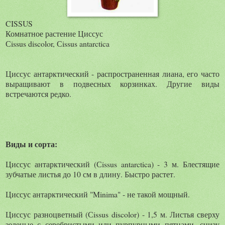
CISSUS
Комнатное растение Циссус
Сissus discolor, Сissus antarctica
Циссус антарктический - распространенная лиана, его часто
выращивают в подвесных корзинках. Другие виды
встречаются редко.
Виды и сорта:
Циссус антарктический (Сissus antarctica) - 3 м. Блестящие
зубчатые листья до 10 см в длину. Быстро растет.
Циссус антарктический "Minima" - не такой мощный.
Циссус разноцветный (Сissus discolor) - 1,5 м. Листья сверху
зеленые с серебристыми или пурпурными пятнами, снизу