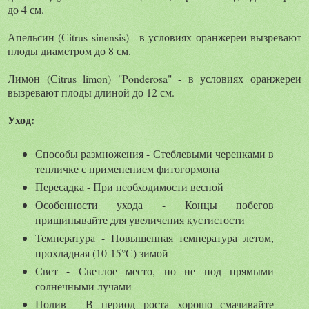
до 4 см.
Апельсин (Сitrus sinensis) - в условиях оранжереи вызревают
плоды диаметром до 8 см.
Лимон (Сitrus limon) "Ponderosa" - в условиях оранжереи
вызревают плоды длиной до 12 см.
Уход:
Способы размножения - Стеблевыми черенками в
тепличке с применением фитогормона
Пересадка - При необходимости весной
Особенности ухода - Концы побегов
прищипывайте для увеличения кустистости
Температура - Повышенная температура летом,
прохладная (10-15°С) зимой
Свет - Светлое место, но не под прямыми
солнечными лучами
Полив - В период роста хорошо смачивайте