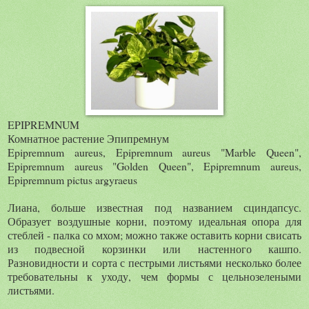
EPIPREMNUM
Комнатное растение Эпипремнум
Epipremnum aureus, Epipremnum aureus "Marble Queen",
Epipremnum aureus "Golden Queen", Epipremnum aureus,
Epipremnum pictus argyraeus
Лиана, больше известная под названием сциндапсус.
Образует воздушные корни, поэтому идеальная опора для
стеблей - палка со мхом; можно также оставить корни свисать
из подвесной корзинки или настенного кашпо.
Разновидности и сорта с пестрыми листьями несколько более
требовательны к уходу, чем формы с цельнозелеными
листьями.