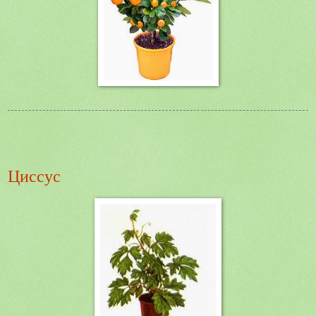
Циссус