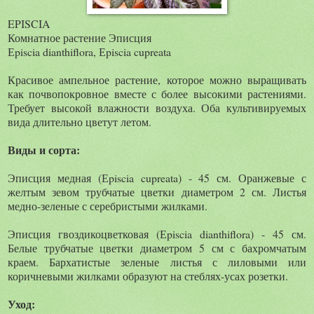
EPISCIA
Комнатное растение Эписция
Еpiscia dianthiflora, Еpiscia cupreata
Красивое ампельное растение, которое можно выращивать
как почвопокровное вместе с более высокими растениями.
Требует высокой влажности воздуха. Оба культивируемых
вида длительно цветут летом.
Виды и сорта:
Эписция медная (Еpiscia cupreata) - 45 см. Оранжевые с
желтым зевом трубчатые цветки диаметром 2 см. Листья
медно-зеленые с серебристыми жилками.
Эписция гвоздикоцветковая (Еpiscia dianthiflora) - 45 см.
Белые трубчатые цветки диаметром 5 см с бахромчатым
краем. Бархатистые зеленые листья с лиловыми или
коричневыми жилками образуют на стеблях-усах розетки.
Уход: