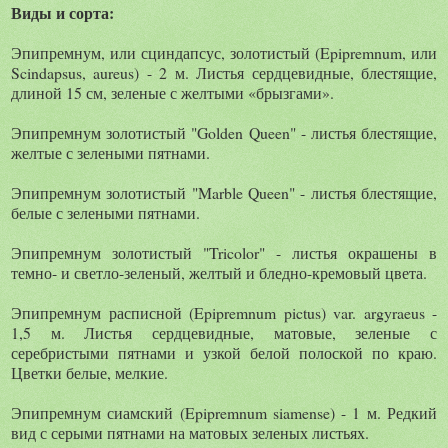
Виды и сорта:
Эпипремнум, или сциндапсус, золотистый (Epipremnum, или
Scindapsus, aureus) - 2 м. Листья сердцевидные, блестящие,
длиной 15 см, зеленые с желтыми «брызгами».
Эпипремнум золотистый "Golden Queen" - листья блестящие,
желтые с зелеными пятнами.
Эпипремнум золотистый "Marble Queen" - листья блестящие,
белые с зелеными пятнами.
Эпипремнум золотистый "Tricolor" - листья окрашены в
темно- и светло-зеленый, желтый и бледно-кремовый цвета.
Эпипремнум расписной (Epipremnum pictus) var. argyraeus -
1,5 м. Листья сердцевидные, матовые, зеленые с
серебристыми пятнами и узкой белой полоской по краю.
Цветки белые, мелкие.
Эпипремнум сиамский (Epipremnum siamense) - 1 м. Редкий
вид с серыми пятнами на матовых зеленых листьях.