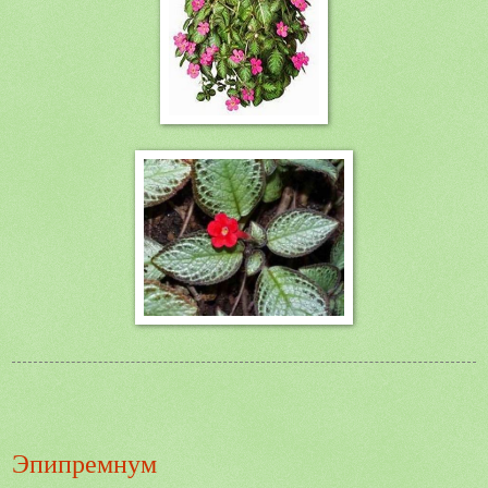
Эпипремнум