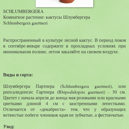
SCHLUMBERGERA
Комнатное растение: кактусы Шлумбергера
Schlumbergera gaertneri
Распространенный в культуре лесной кактус. В период покоя
в сентябре-январе содержите в прохладных условиях при
минимальном поливе, летом закаляйте на свежем воздухе.
Виды и сорта:
Шлумбергера Партнера (Schlumbergera gaertneri), или
рипсалидопсис Гартнера (Rhipsalidopsis gaertneri) - 30 см.
Цветет с начала апреля до конца мая розовыми или красными
цветками длиной 4 см с заостренными лепестками.
Отличается от «декабриста» тем, что у образующих
ветвистые побеги члеников края не зубчатые, а фестончатые.
Уход: