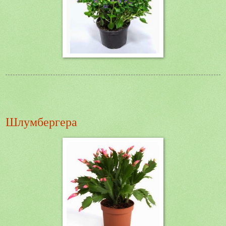
Шлумбергера