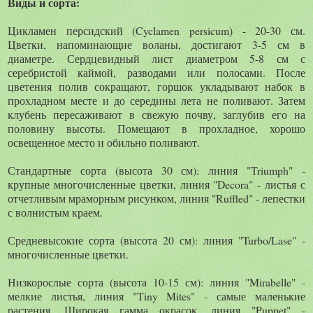
Виды и сорта:
Цикламен персидский (Cyclamen persicum) - 20-30 см.
Цветки, напоминающие воланы, достигают 3-5 см в
диаметре. Сердцевидный лист диаметром 5-8 см с
серебристой каймой, разводами или полосами. После
цветения полив сокращают, горшок укладывают набок в
прохладном месте и до середины лета не поливают. Затем
клубень пересаживают в свежую почву, заглубив его на
половину высоты. Помещают в прохладное, хорошо
освещенное место и обильно поливают.
Стандартные сорта (высота 30 см): линия "Triumph" -
крупные многочисленные цветки, линия "Decora" - листья с
отчетливым мраморным рисунком, линия "Ruffled" - лепестки
с волнистым краем.
Средневысокие сорта (высота 20 см): линия "Turbo/Lase" -
многочисленные цветки.
Низкорослые сорта (высота 10-15 см): линия "Mirabelle" -
мелкие листья, линия "Tiny Mites" - самые маленькие
растения. Широкая гамма окрасок, линия "Puppet" -