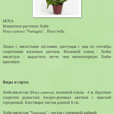
HOYA
Комнатное растение Хойя
Нoya carnosa "Variegata", Нoya bella
Лиана с мясистыми листьями, цветущая с мая по сентябрь
соцветиями восковых цветков. Восковой плющ - Xойю
мясистую - вырастить легче, чем миниатюрную Xойю
красивую.
Виды и сорта:
Хойя мясистая (Нoya carnosa), восковой плющ - 4 м. Крупные
соцветия душистых бледно-розовых цветков с красной
серединкой. Блестящие листья длиной 8 см.
Хойя мясистая "Variegata" - листья с кремовой каймой.