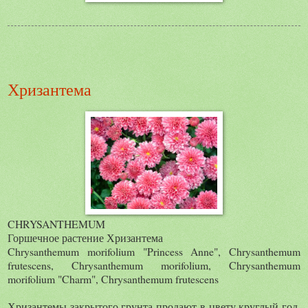
Хризантема
CHRYSANTHEMUM
Горшечное растение Хризантема
Chrysanthemum morifolium "Princess Anne", Chrysanthemum
frutescens, Chrysanthemum morifolium, Chrysanthemum
morifolium "Charm", Chrysanthemum frutescens
Хризантемы закрытого грунта продают в цвету круглый год.