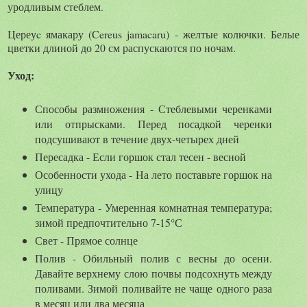
уродливым стеблем.
Цереуc ямакару (Cereus jamacaru) - желтые колючки. Белые
цветки длиной до 20 см распускаются по ночам.
Уход:
Способы размножения - Стеблевыми черенками
или отпрысками. Перед посадкой черенки
подсушивают в течение двух-четырех дней
Пересадка - Если горшок стал тесен - весной
Особенности ухода - На лето поставьте горшок на
улицу
Температура - Умеренная комнатная температура;
зимой предпочтительно 7-15°С
Свет - Прямое солнце
Полив - Обильный полив с весны до осени.
Давайте верхнему слою почвы подсохнуть между
поливами. Зимой поливайте не чаще одного раза
в месяц или два месяца