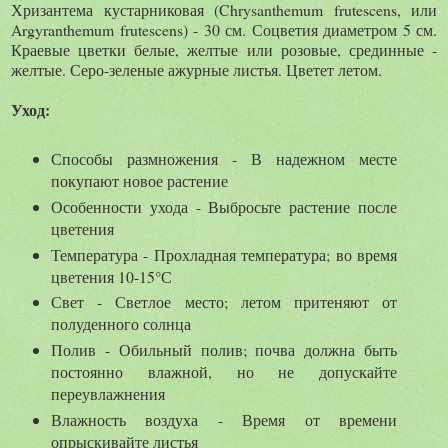
Хризантема кустарниковая (Chrysanthemum frutescens, или
Argyranthemum frutescens) - 30 см. Соцветия диаметром 5 см.
Краевые цветки белые, желтые или розовые, срединные -
желтые. Серо-зеленые ажурные листья. Цветет летом.
Уход:
Способы размножения - В надежном месте
покупают новое растение
Особенности ухода - Выбросьте растение после
цветения
Температура - Прохладная температура; во время
цветения 10-15°С
Свет - Светлое место; летом притеняют от
полуденного солнца
Полив - Обильный полив; почва должна быть
постоянно влажной, но не допускайте
переувлажнения
Влажность воздуха - Время от времени
опрыскивайте листья