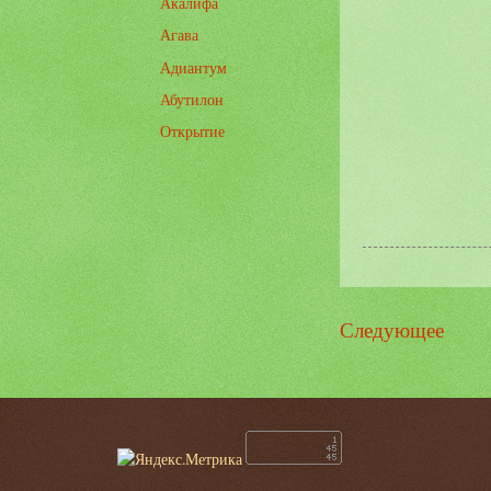
Акалифа
Агава
Адиантум
Абутилон
Открытие
Следующее