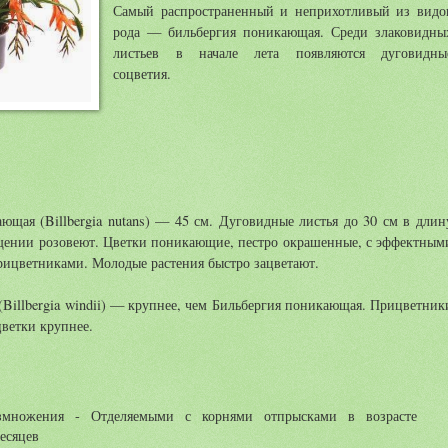
Самый распространенный и неприхотливый из видо
рода — бильбергия поникающая. Среди злаковидны
листьев в начале лета появляются дуговидны
соцветия.
ющая (Billbergia nutans) — 45 см. Дуговидные листья до 30 см в длин
щении розовеют. Цветки поникающие, пестро окрашенные, с эффектным
ицветниками. Молодые растения быстро зацветают.
(Billbergia windii) — крупнее, чем Бильбергия поникающая. Прицветник
цветки крупнее.
змножения - Отделяемыми с корнями отпрысками в возрасте
есяцев