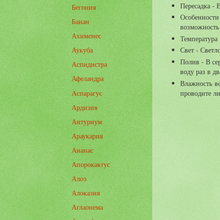
Пересадка - 
Бегония
Особенности 
Банан
возможность
Ахименес
Температура 
Аукуба
Свет - Светл
Полив - В се
Аспидистра
воду раз в д
Афеландра
Влажность во
Аспарагус
проводите л
Ардизия
Антуриум
Араукария
Ананас
Апорокактус
Алоэ
Алоказия
Аглаонема