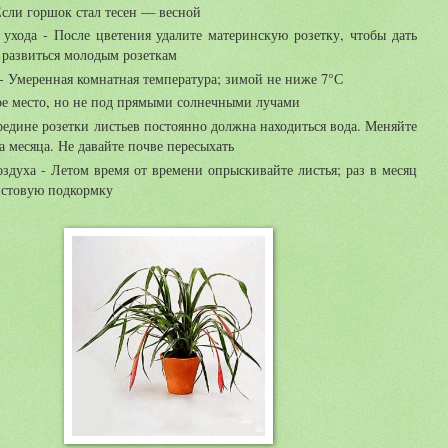
Если горшок стал тесен — весной
ухода - После цветения удалите материнскую розетку, чтобы дать
 развиться молодым розеткам
- Умеренная комнатная температура; зимой не ниже 7°С
ое место, но не под прямыми солнечными лучами
редине розетки листьев постоянно должна находиться вода. Меняйте
ва месяца. Не давайте почве пересыхать
здуха - Летом время от времени опрыскивайте листья; раз в месяц
истовую подкормку