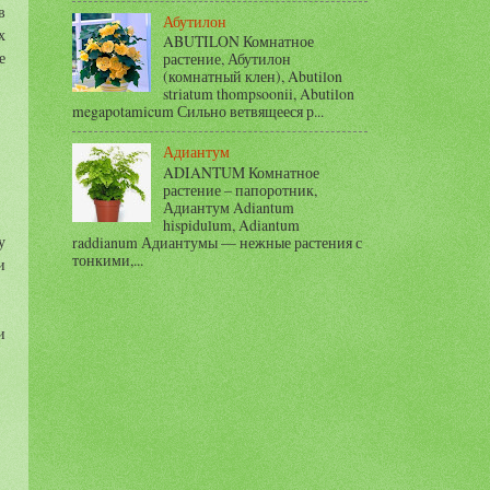
в
Абутилон
х
ABUTILON Комнатное
е
растение, Абутилон
(комнатный клен), Abutilon
striatum thompsoonii, Abutilon
megapotamicum Сильно ветвящееся р...
Адиантум
ADIANTUM Комнатное
растение – папоротник,
Адиантум Adiantum
hispidulum, Adiantum
у
raddianum Адиантумы — нежные растения с
тонкими,...
и
и