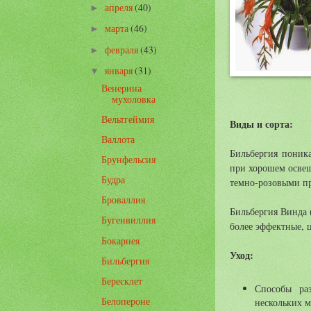
апреля
(40)
►
марта
(46)
►
февраля
(43)
►
января
(31)
▼
Венерина
мухоловка
Вельтгеймия
Виды и сорта:
Валлота
Бильбергия поника
Брунфельсия
при хорошем осве
Будра
темно-розовыми пр
Броваллия
Бильбергия Винда 
Бугенвиллия
более эффектные, 
Бокарнея
Уход:
Бильбергия
Бересклет
Способы ра
Белопероне
нескольких м