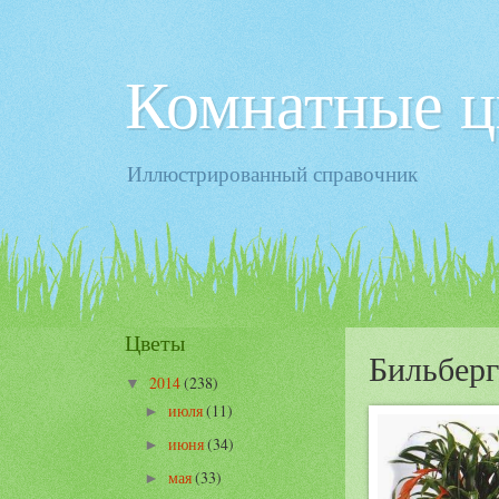
Комнатные ц
Иллюстрированный справочник
Цветы
Бильбер
2014
(238)
▼
июля
(11)
►
июня
(34)
►
мая
(33)
►