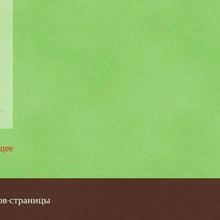
щее
ов·страницы