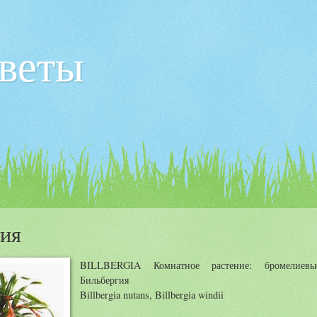
веты
гия
BILLBERGIA Комнатное растение: бромелиевы
Бильбергия
Billbergia nutans, Billbergia windii