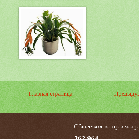
Главная страница
Предыду
Общее·кол-во·просмотр
262,964