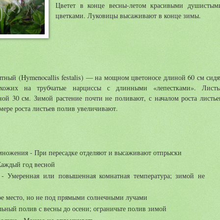
Цветет в конце весны-летом красивыми душистым
цветками. Луковицы высаживают в конце зимы.
тный (Hymenocallis festalis) — на мощном цветоносе длиной 60 см сидя
охожих на трубчатые нарциссы с длинными «лепестками». Листь
ой 30 см. Зимой растение почти не поливают, с началом роста листье
мере роста листьев полив увеличивают.
множения - При пересадке отделяют и высаживают отпрыски
Каждый год весной
 - Умеренная или повышенная комнатная температура; зимой не
ое место, но не под прямыми солнечными лучами
ьный полив с весны до осени; ограничьте полив зимой