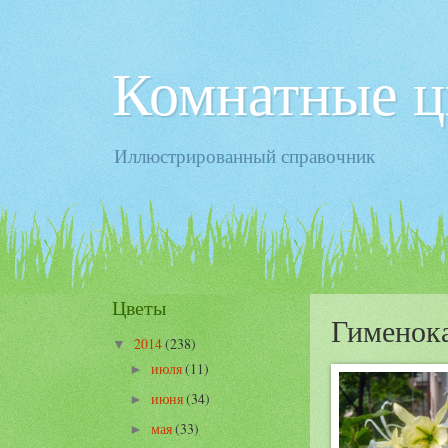
Комнатные ц
Иллюстрированный справочник
Цветы
Гименок
2014
(238)
▼
июля
(11)
►
июня
(34)
►
мая
(33)
►