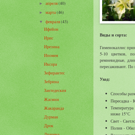
апреля
(40)
►
марта
(46)
►
февраля
(43)
▼
Ифейон
Виды и сорта:
Ирис
Ирезина
Гименокаллис прия
5-10 цветков, п
Ипомея
ремневидные, длин
Иксора
пересаживают. По 
Зефирантес
Уход:
Зебрина
Зантедеския
Способы раз
Жасмин
Пересадка - 
Температура
Жакаранда
ниже 15°С
Дурман
Свет - Светл
Дрок
Полив - Обил
Драцена