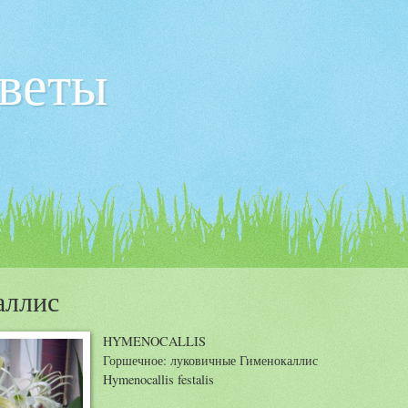
веты
аллис
HYMENOCALLIS
Горшечное: луковичные Гименокаллис
Hymenocallis festalis