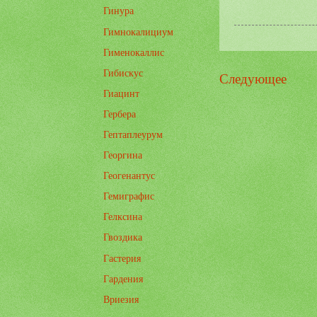
Гинура
Гимнокалициум
Гименокаллис
Гибискус
Следующее
Гиацинт
Гербера
Гептаплеурум
Георгина
Геогенантус
Гемиграфис
Гелксина
Гвоздика
Гастерия
Гардения
Вриезия