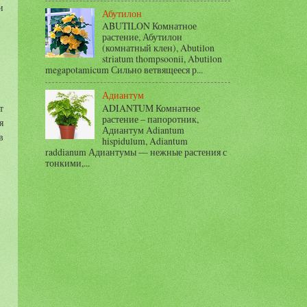
и
Абутилон
ABUTILON Комнатное
растение, Абутилон
(комнатный клен), Abutilon
striatum thompsoonii, Abutilon
megapotamicum Сильно ветвящееся р...
Адиантум
ADIANTUM Комнатное
т
растение – папоротник,
я
Адиантум Adiantum
в
hispidulum, Adiantum
raddianum Адиантумы — нежные растения с
тонкими,...