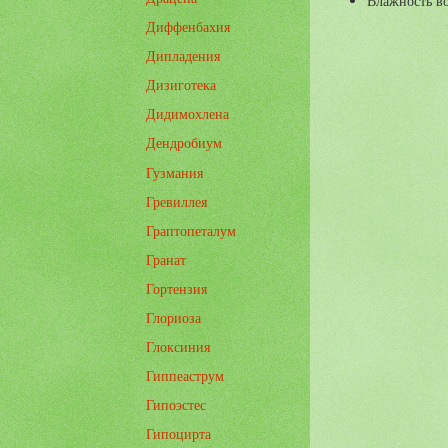
Влажность в
Диффенбахия
Дипладения
Дизиготека
Дидимохлена
Дендробиум
Гузмания
Гревиллея
Граптопеталум
Гранат
Гортензия
Глориоза
Глоксиния
Гиппеаструм
Гипоэстес
Гипоцирта