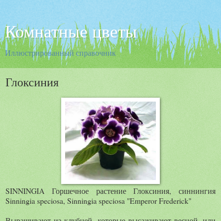
Комнатные цветы
Иллюстрированный справочник
Глоксиния
SINNINGIA Горшечное растение Глоксиния, синнингия
Sinningia speciosa, Sinningia speciosa "Emperor Frederick"
Выращивают из клубней, которые высаживают весной, или